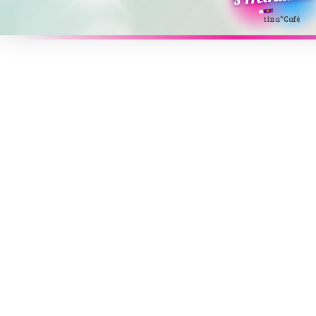
tina*
Café