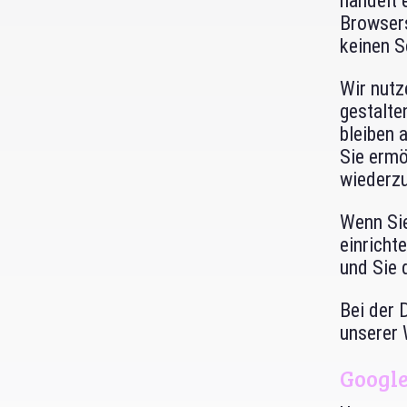
handelt 
Browsers
keinen S
Wir nutz
gestalte
bleiben 
Sie ermö
wiederz
Wenn Sie
einricht
und Sie 
Bei der 
unserer 
Google