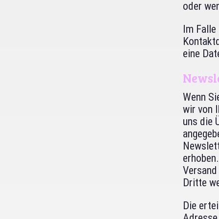
oder wen
Im Falle
Kontaktd
eine Da
Newsle
Wenn Si
wir von 
uns die 
angegeb
Newslett
erhoben.
Versand 
Dritte we
Die erte
Adresse