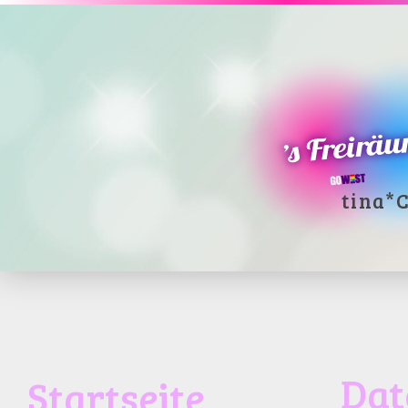
tina*
C
Dat
Startseite