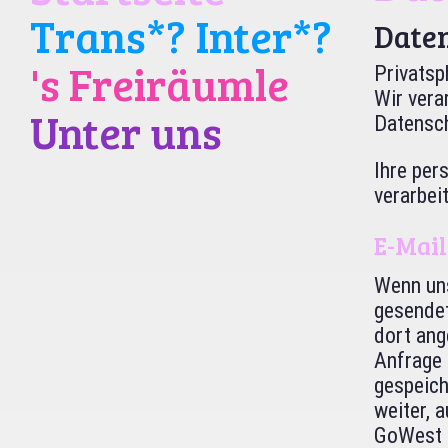
Trans*? Inter*?
Date
's Freiräumle
Privatsp
Wir vera
Unter uns
Datensch
Ihre pe
verarbeit
E-Mai
Wenn uns
gesendet
dort ang
Anfrage 
gespeich
weiter, 
GoWest 