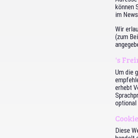
können S
im Newsl
Wir erla
(zum Bei
angegebe
's Fre
Um die g
empfehle
erhebt 
Sprachpr
optional 
Cookie
Diese We