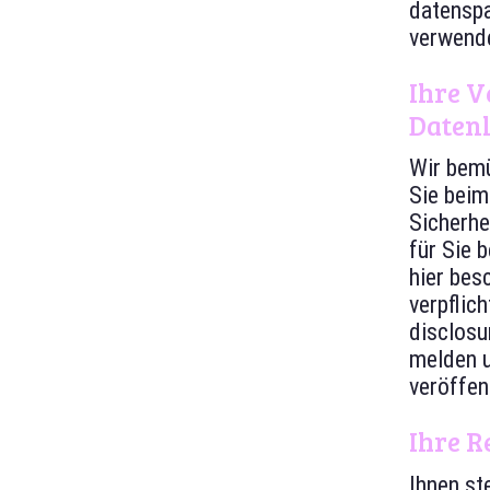
datenspa
verwende
Ihre V
Daten
Wir bemü
Sie beim
Sicherhe
für Sie 
hier bes
verpflic
disclosu
melden u
veröffen
Ihre R
Ihnen st