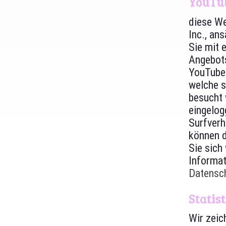
YouTu
diese We
Inc., an
Sie mit 
Angebots
YouTube 
welche s
besucht 
eingelog
Surfverh
können d
Sie sich
Informat
Datensc
Statis
Wir zeic